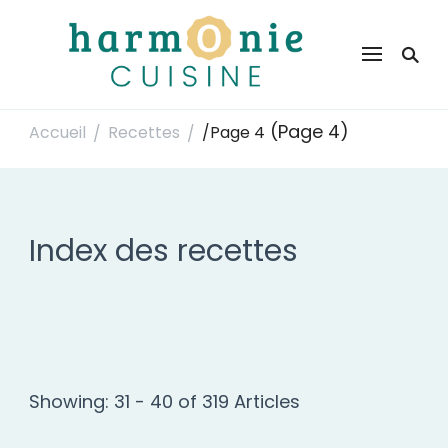
Harmonie Cuisine
Site de recettes faciles et rapides pour le quotidien
(Page 4)
Accueil
Recettes
/
Page 4
/
/
Index des recettes
Showing: 31 - 40 of 319 Articles