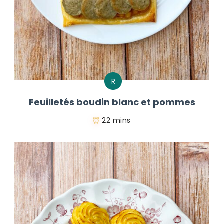
R
Feuilletés boudin blanc et pommes
22 mins