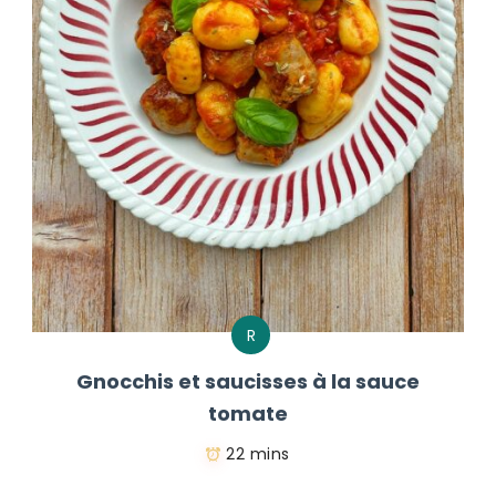
R
Gnocchis et saucisses à la sauce
tomate
22 mins