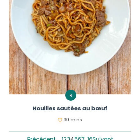
R
Nouilles sautées au bœuf
30 mins
Précédent
1
2
3
4
5
6
7
…
16
Suivant