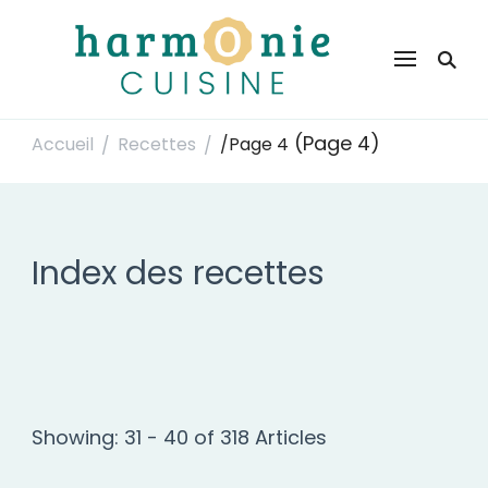
Harmonie Cuisine
Site de recettes faciles et rapides pour le quotidien
(Page 4)
Accueil
Recettes
/
Page 4
/
/
Index des recettes
Showing: 31 - 40 of 318 Articles