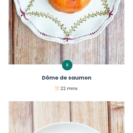
R
Dôme de saumon
22 mins