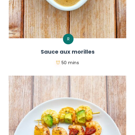
R
Sauce aux morilles
50 mins