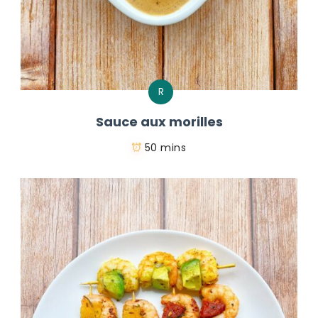
R
Sauce aux morilles
50 mins