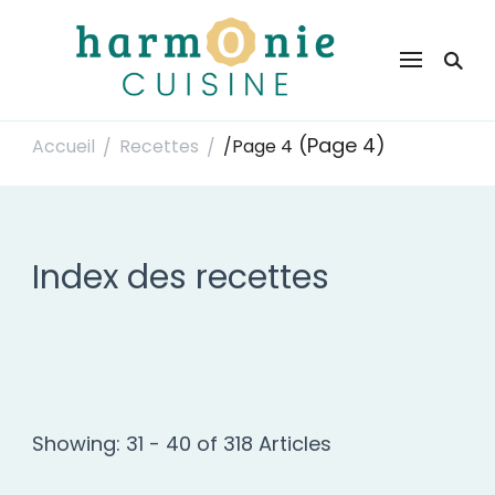
Harmonie Cuisine
Site de recettes faciles et rapides pour le quotidien
(Page 4)
Accueil
Recettes
/
Page 4
/
/
Index des recettes
Showing: 31 - 40 of 318 Articles