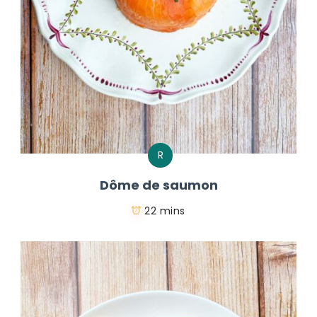
R
Dôme de saumon
22 mins