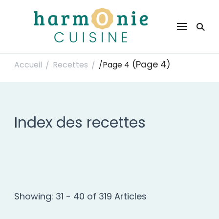
Harmonie Cuisine
Site de recettes faciles et rapides pour le quotidien
(Page 4)
Accueil
Recettes
/
Page 4
/
/
Index des recettes
Showing: 31 - 40 of 319 Articles