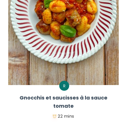
R
Gnocchis et saucisses à la sauce
tomate
22 mins