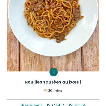
R
Nouilles sautées au bœuf
30 mins
Précédent
1
2
3
4
5
6
7
…
16
Suivant