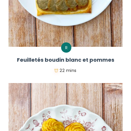
R
Feuilletés boudin blanc et pommes
22 mins