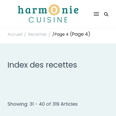
Harmonie Cuisine
Site de recettes faciles et rapides pour le quotidien
(Page 4)
Accueil
Recettes
/
Page 4
/
/
Index des recettes
Showing: 31 - 40 of 319 Articles