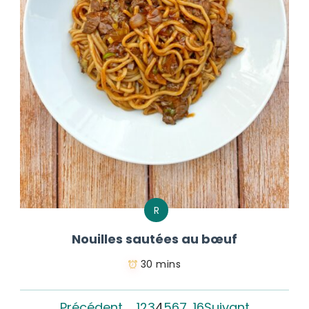
R
Nouilles sautées au bœuf
30 mins
Précédent
1
2
3
4
5
6
7
…
16
Suivant