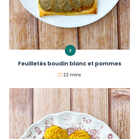
R
Feuilletés boudin blanc et pommes
22 mins