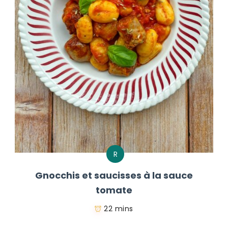
R
Gnocchis et saucisses à la sauce
tomate
22 mins