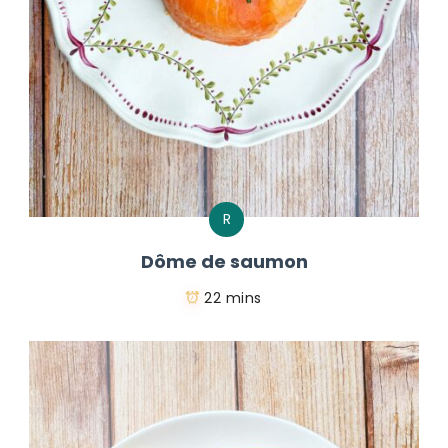
R
Dôme de saumon
22 mins