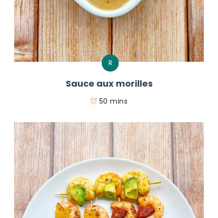
R
Sauce aux morilles
50 mins