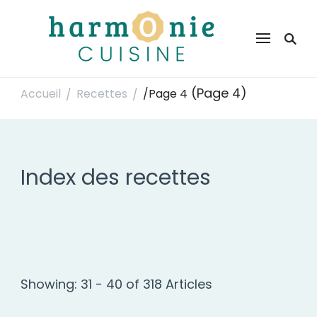
Harmonie Cuisine
Site de recettes faciles et rapides pour le quotidien
(Page 4)
Accueil
Recettes
/
Page 4
/
/
Index des recettes
Showing: 31 - 40 of 318 Articles