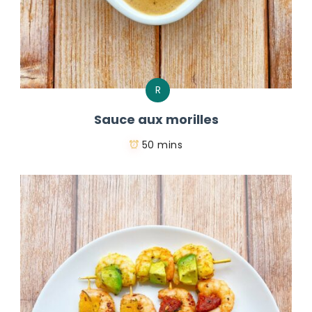
R
Sauce aux morilles
50 mins