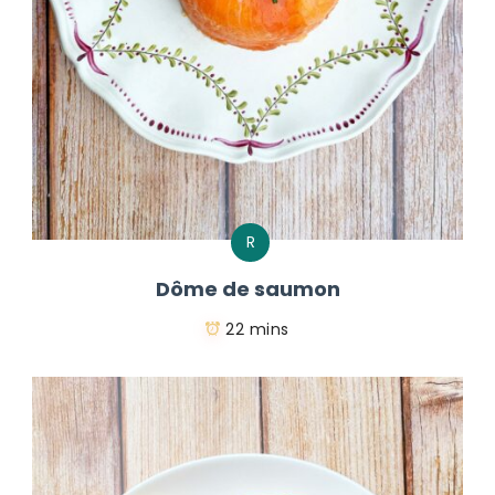
R
Dôme de saumon
22 mins