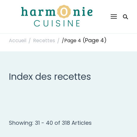
Harmonie Cuisine
Site de recettes faciles et rapides pour le quotidien
(Page 4)
Accueil
Recettes
/
Page 4
/
/
Index des recettes
Showing: 31 - 40 of 318 Articles