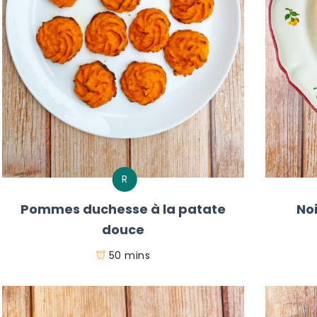
R
Pommes duchesse à la patate
No
douce
50 mins