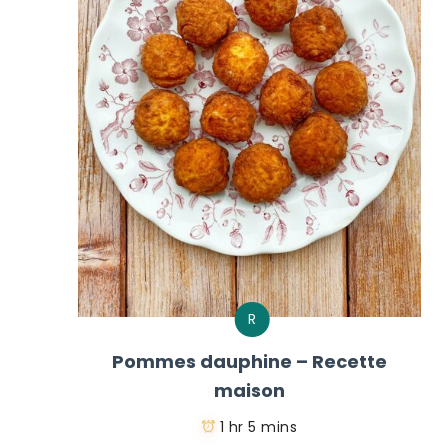
R
Pommes dauphine – Recette
maison
1 hr 5 mins