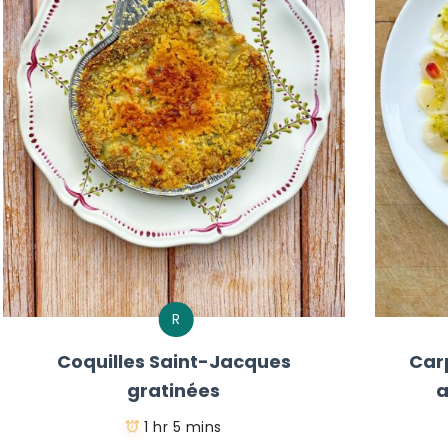
R
Coquilles Saint-Jacques
Car
gratinées
a
1 hr 5 mins