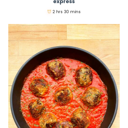
express
2 hrs 30 mins