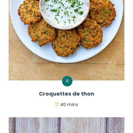
R
Croquettes de thon
40 mins