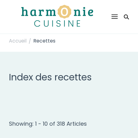
Harmonie Cuisine
Site de recettes faciles et rapides pour le quotidien
Accueil
Recettes
/
Index des recettes
Showing: 1 - 10 of 318 Articles