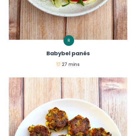
R
Babybel panés
27 mins