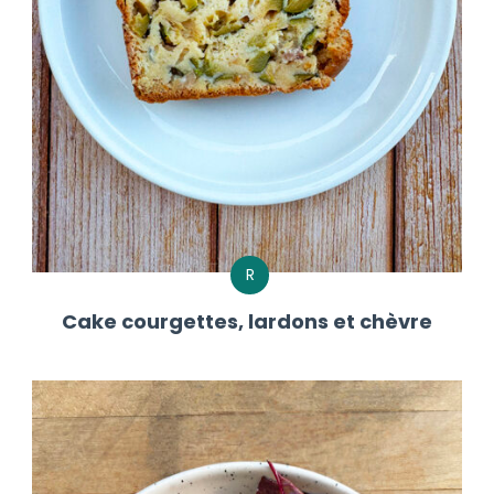
R
Cake courgettes, lardons et chèvre