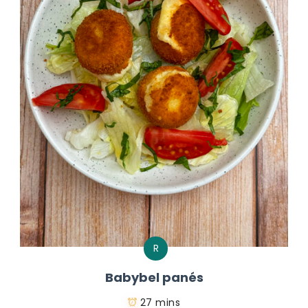
R
Babybel panés
27 mins