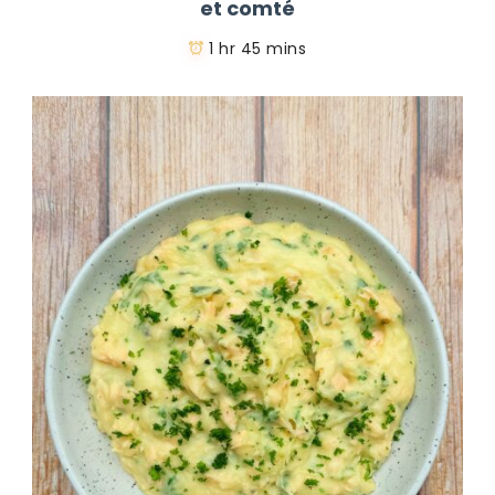
et comté
1 hr 45 mins