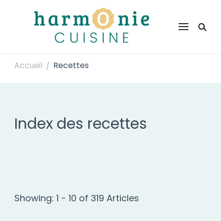
Harmonie Cuisine
Site de recettes faciles et rapides pour le quotidien
Accueil
Recettes
/
Index des recettes
Showing: 1 - 10 of 319 Articles