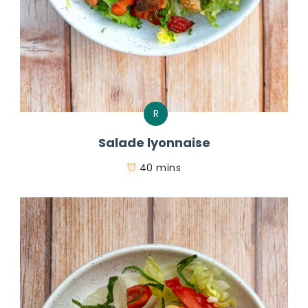
R
Salade lyonnaise
40 mins