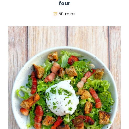
four
50 mins