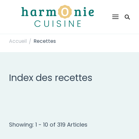
Harmonie Cuisine
Site de recettes faciles et rapides pour le quotidien
Accueil
Recettes
/
Index des recettes
Showing: 1 - 10 of 319 Articles