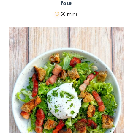
four
50 mins