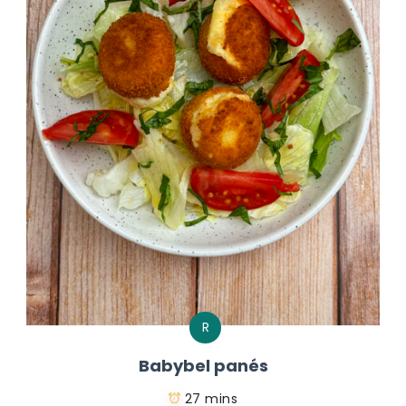
R
Babybel panés
27 mins