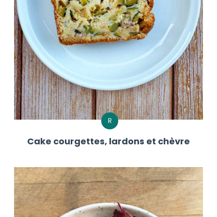
R
Cake courgettes, lardons et chèvre