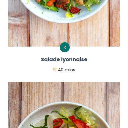
R
Salade lyonnaise
40 mins