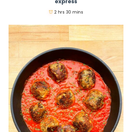
express
2 hrs 30 mins