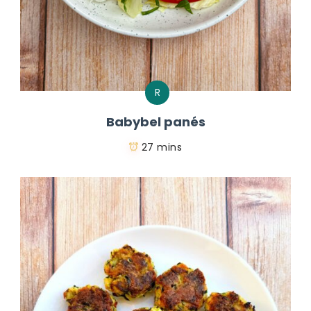
R
Babybel panés
27 mins