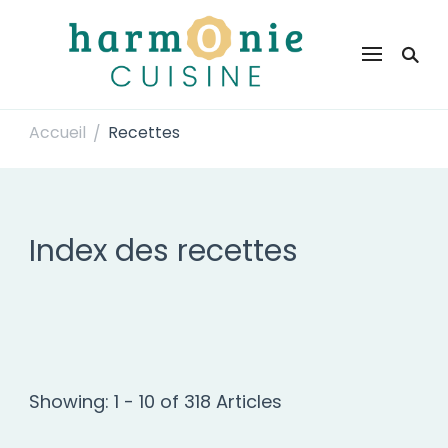
Harmonie Cuisine
Site de recettes faciles et rapides pour le quotidien
Accueil
Recettes
/
Index des recettes
Showing: 1 - 10 of 318 Articles