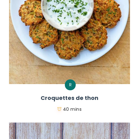
R
Croquettes de thon
40 mins