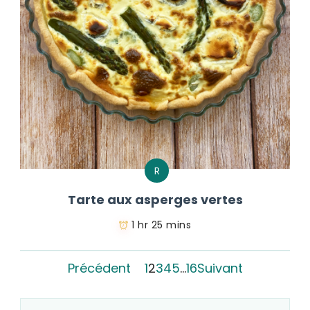
R
Tarte aux asperges vertes
1 hr 25 mins
Précédent
1
2
3
4
5
…
16
Suivant