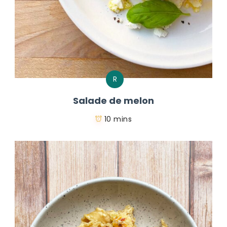
R
Salade de melon
10 mins