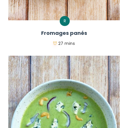
R
Fromages panés
27 mins