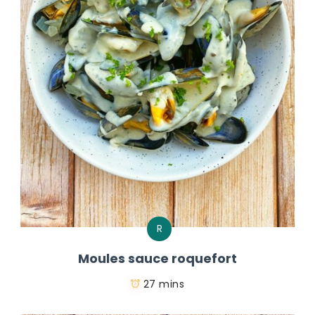
R
Moules sauce roquefort
27 mins