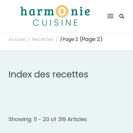
Harmonie Cuisine
Site de recettes faciles et rapides pour le quotidien
(Page 2)
Accueil
Recettes
/
Page 2
/
/
Index des recettes
Showing: 11 - 20 of 319 Articles