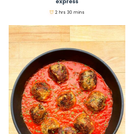
express
2 hrs 30 mins