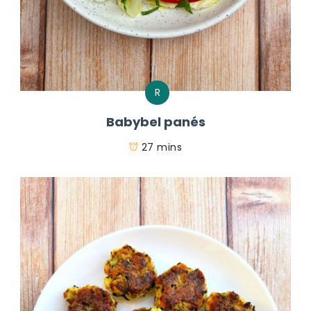
R
Babybel panés
27 mins