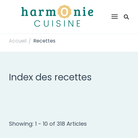
Harmonie Cuisine
Site de recettes faciles et rapides pour le quotidien
Accueil
Recettes
/
Index des recettes
Showing: 1 - 10 of 318 Articles