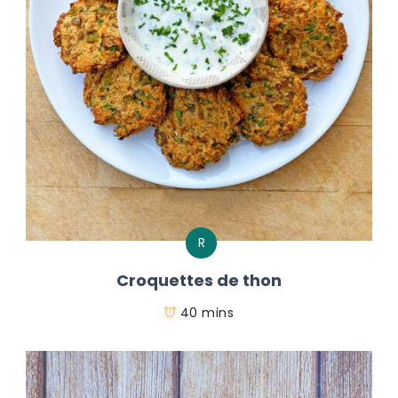
R
Croquettes de thon
40 mins