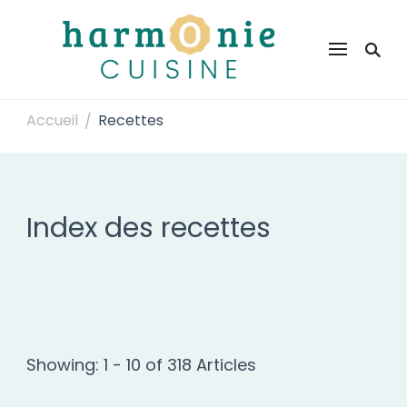
Harmonie Cuisine
Site de recettes faciles et rapides pour le quotidien
Accueil
Recettes
/
Index des recettes
Showing: 1 - 10 of 318 Articles