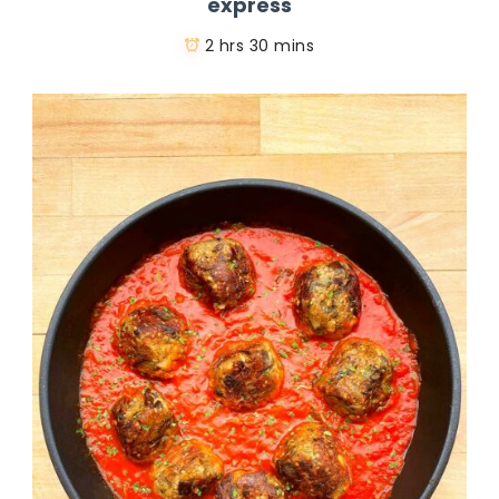
express
2 hrs 30 mins