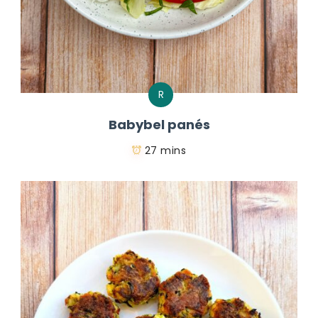
R
Babybel panés
27 mins