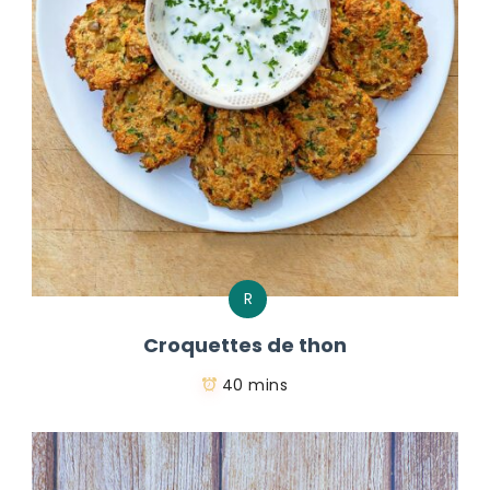
R
Croquettes de thon
40 mins