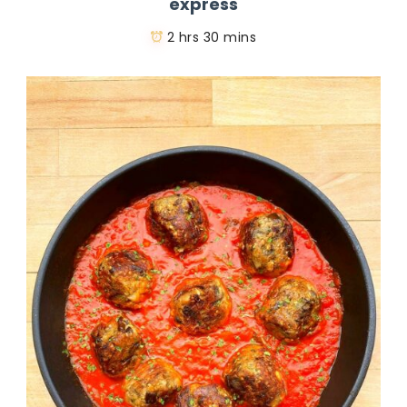
express
2 hrs 30 mins