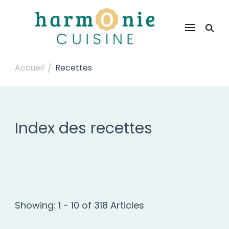
Harmonie Cuisine
Site de recettes faciles et rapides pour le quotidien
Accueil
Recettes
/
Index des recettes
Showing: 1 - 10 of 318 Articles