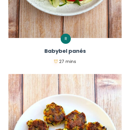
R
Babybel panés
27 mins