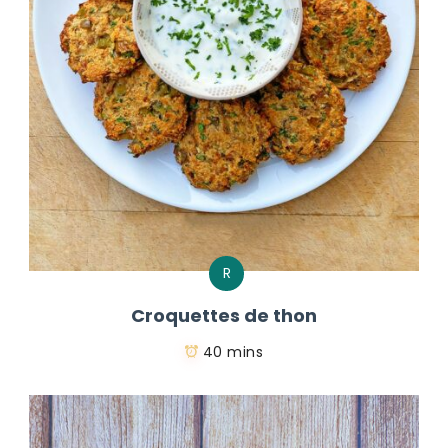
R
Croquettes de thon
40 mins