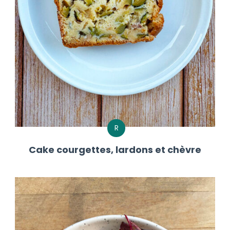
R
Cake courgettes, lardons et chèvre