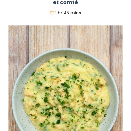
et comté
1 hr 45 mins