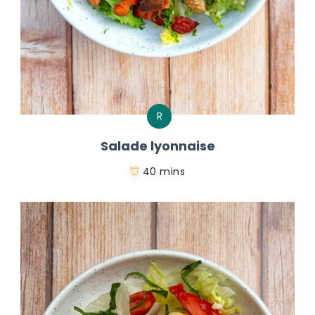
R
Salade lyonnaise
40 mins