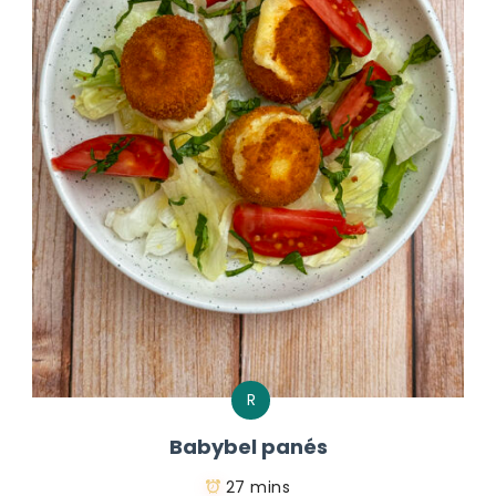
R
Babybel panés
27 mins