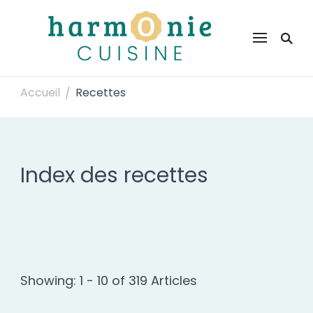
Harmonie Cuisine
Site de recettes faciles et rapides pour le quotidien
Accueil
Recettes
/
Index des recettes
Showing: 1 - 10 of 319 Articles