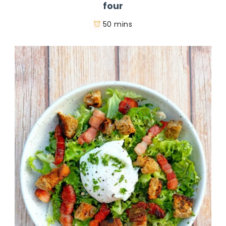
four
50 mins