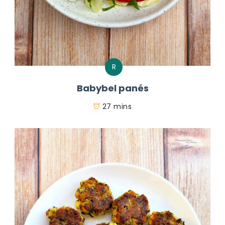
R
Babybel panés
27 mins