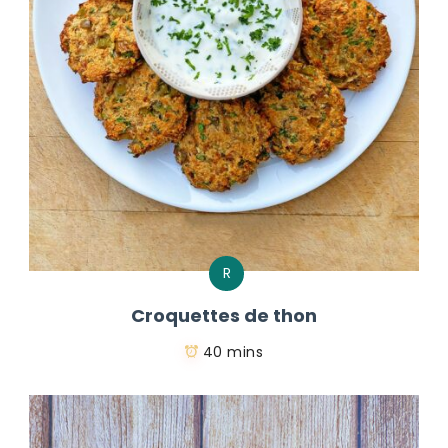
R
Croquettes de thon
40 mins