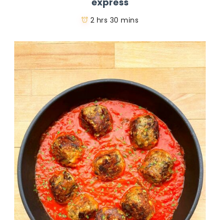
express
2 hrs 30 mins