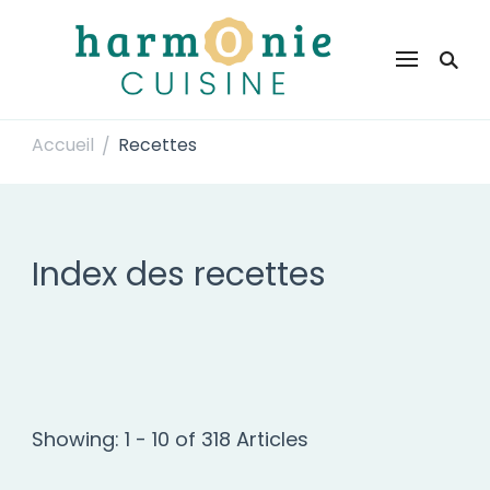
Harmonie Cuisine
Site de recettes faciles et rapides pour le quotidien
Accueil
Recettes
/
Index des recettes
Showing: 1 - 10 of 318 Articles