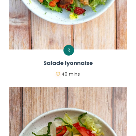
R
Salade lyonnaise
40 mins