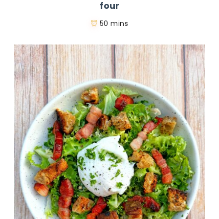
four
50 mins