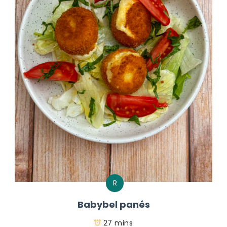
R
Babybel panés
27 mins