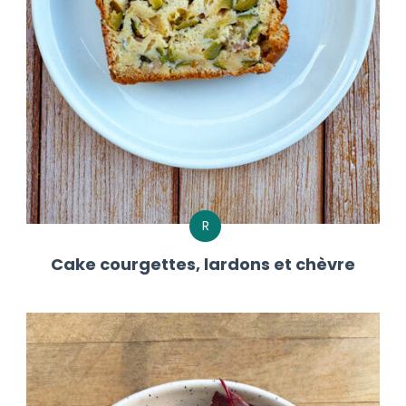
R
Cake courgettes, lardons et chèvre