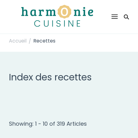
Harmonie Cuisine
Site de recettes faciles et rapides pour le quotidien
Accueil
Recettes
/
Index des recettes
Showing: 1 - 10 of 319 Articles