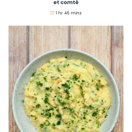
et comté
1 hr 45 mins