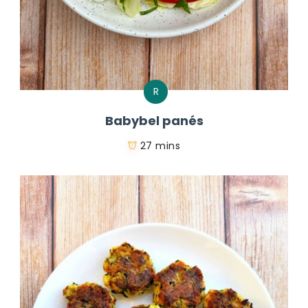
R
Babybel panés
27 mins