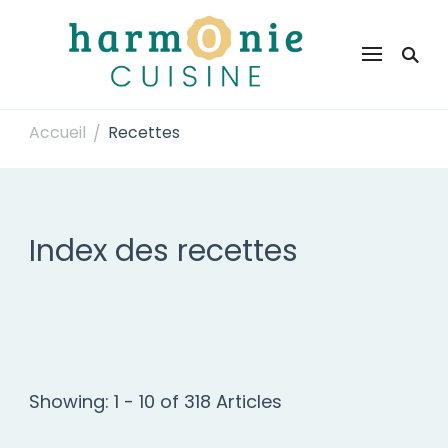
Harmonie Cuisine
Site de recettes faciles et rapides pour le quotidien
Accueil
Recettes
/
Index des recettes
Showing: 1 - 10 of 318 Articles