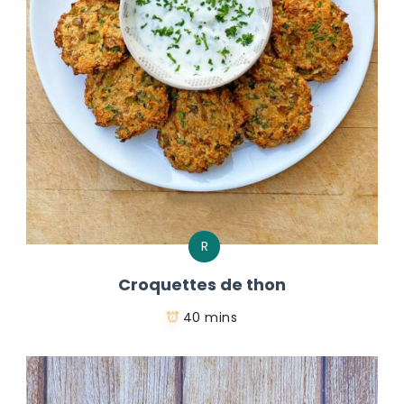
R
Croquettes de thon
40 mins