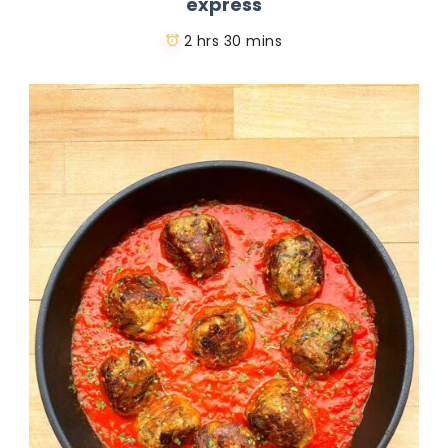
express
2 hrs 30 mins