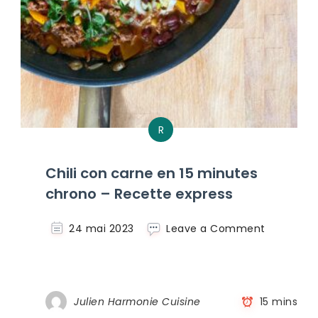
R
Chili con carne en 15 minutes
chrono – Recette express
on
24 mai 2023
Leave a Comment
Chili
con
carne
en
Julien Harmonie Cuisine
15 mins
15
minutes