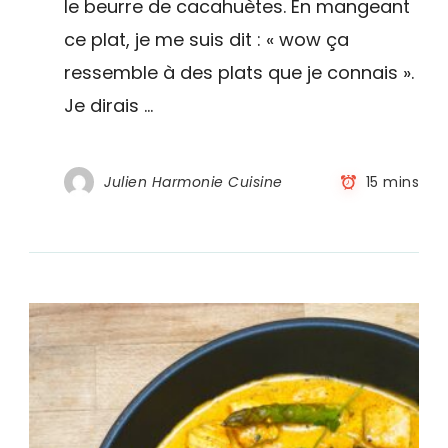
le beurre de cacahuètes. En mangeant
minutes
chrono
ce plat, je me suis dit : « wow ça
–
ressemble à des plats que je connais ».
Recette
express
Je dirais …
Julien Harmonie Cuisine
15 mins