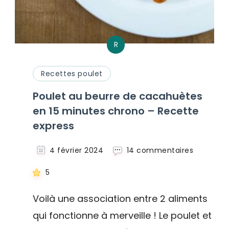
R
Recettes poulet
Poulet au beurre de cacahuètes
en 15 minutes chrono – Recette
express
sur
4 février 2024
14 commentaires
Poulet
au
5
beurre
de
Voilà une association entre 2 aliments
cacahuè
qui fonctionne à merveille ! Le poulet et
en
15