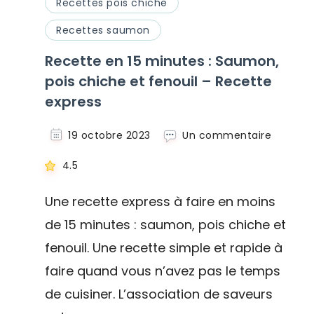
Recettes pois chiche
Recettes saumon
Recette en 15 minutes : Saumon,
pois chiche et fenouil – Recette
express
sur
19 octobre 2023
Un commentaire
Recette
en
4.5
15
minutes
Une recette express à faire en moins
:
de 15 minutes : saumon, pois chiche et
Saumon
pois
fenouil. Une recette simple et rapide à
chiche
et
faire quand vous n’avez pas le temps
fenouil
de cuisiner. L’association de saveurs
–
Recette