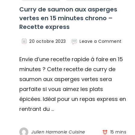
Curry de saumon aux asperges
vertes en 15 minutes chrono –
Recette express
on
20 octobre 2023
Leave a Comment
Curry
de
Envie d’une recette rapide à faire en 15
saum
aux
minutes ? Cette recette de curry de
asper
saumon aux asperges vertes sera
verte
en
parfaite si vous aimez les plats
15
minut
épicées. Idéal pour un repas express en
chron
rentrant du …
–
Recet
expre
Julien Harmonie Cuisine
15 mins