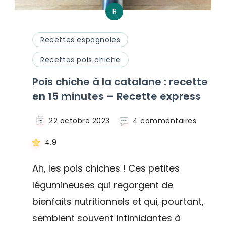
R
Recettes espagnoles
Recettes pois chiche
Pois chiche à la catalane : recette
en 15 minutes – Recette express
sur
22 octobre 2023
4 commentaires
Pois
chiche
4.9
à
la
Ah, les pois chiches ! Ces petites
catalan
légumineuses qui regorgent de
:
recette
bienfaits nutritionnels et qui, pourtant,
en
15
semblent souvent intimidantes à
minute