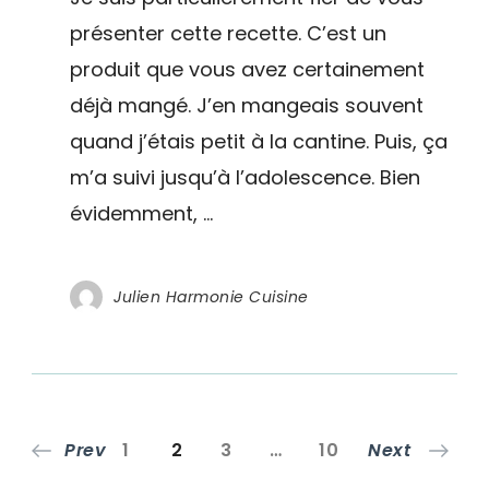
15
présenter cette recette. C’est un
minutes
produit que vous avez certainement
déjà mangé. J’en mangeais souvent
quand j’étais petit à la cantine. Puis, ça
m’a suivi jusqu’à l’adolescence. Bien
évidemment, …
Julien Harmonie Cuisine
Pagination
Page
Page
Page
Page
Prev
1
2
3
…
10
Next