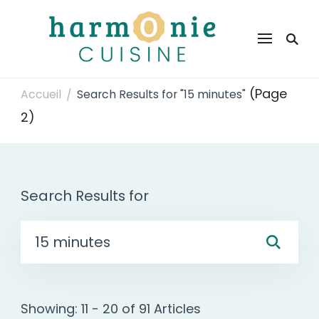
Harmonie Cuisine
Site de recettes faciles et rapides pour le quotidien
(Page
Accueil
Search Results for "15 minutes"
/
2)
Search Results for
Rechercher :
Showing: 11 - 20 of 91 Articles