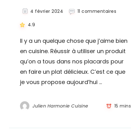
sur
4 février 2024
11 commentaires
Cassoulet
à
4.9
la
portugais
Il y a un quelque chose que j’aime bien
en
en cuisine. Réussir à utiliser un produit
15
minutes
qu’on a tous dans nos placards pour
(feijoada)
–
en faire un plat délicieux. C’est ce que
Recette
je vous propose aujourd’hui …
express
Julien Harmonie Cuisine
15 mins