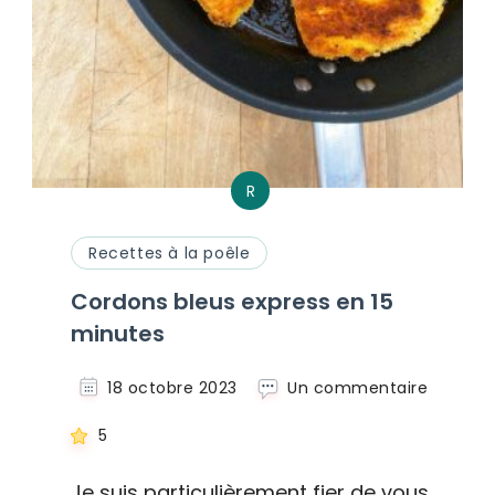
R
Recettes à la poêle
Cordons bleus express en 15
minutes
sur
18 octobre 2023
Un commentaire
Cordon
bleus
5
express
en
Je suis particulièrement fier de vous