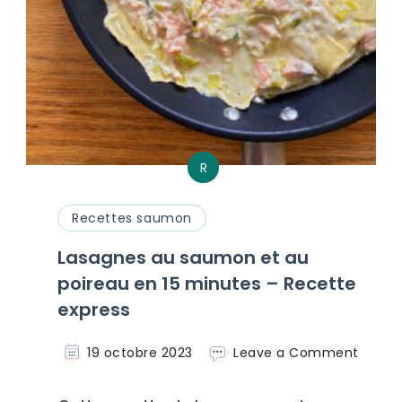
R
Recettes saumon
Lasagnes au saumon et au
poireau en 15 minutes – Recette
express
on
19 octobre 2023
Leave a Comment
Lasag
au