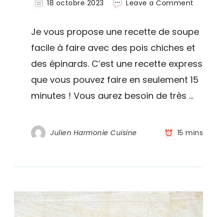
on
18 octobre 2023
Leave a Comment
Soupe
de
Je vous propose une recette de soupe
pois
chich
facile à faire avec des pois chiches et
aux
des épinards. C’est une recette express
épinar
en
que vous pouvez faire en seulement 15
15
minut
minutes ! Vous aurez besoin de très …
–
recett
expres
Julien Harmonie Cuisine
15 mins