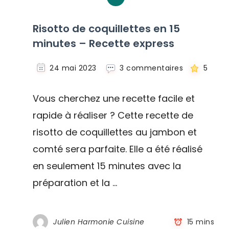
Risotto de coquillettes en 15
minutes – Recette express
sur
24 mai 2023
3 commentaires
5
Risotto
de
Vous cherchez une recette facile et
coquillettes
en
rapide à réaliser ? Cette recette de
15
risotto de coquillettes au jambon et
minutes
–
comté sera parfaite. Elle a été réalisé
Recette
express
en seulement 15 minutes avec la
préparation et la …
Julien Harmonie Cuisine
15 mins