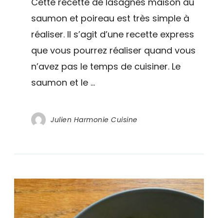
Cette recette de lasagnes maison au
saum
et
saumon et poireau est très simple à
au
réaliser. Il s’agit d’une recette express
poirea
en
que vous pourrez réaliser quand vous
15
minut
n’avez pas le temps de cuisiner. Le
–
saumon et le …
Recet
expres
Julien Harmonie Cuisine