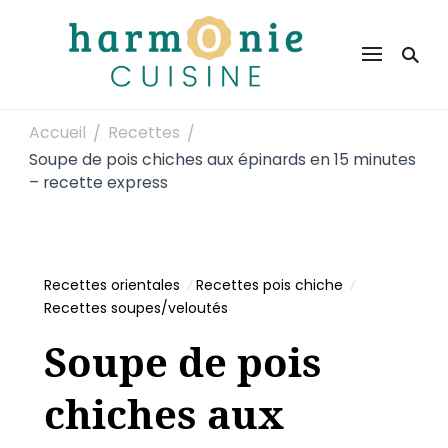
Harmonie Cuisine
Site de recettes faciles et rapides pour le quotidien
Accueil
Recettes
/
/
Soupe de pois chiches aux épinards en 15 minutes
– recette express
Recettes orientales
Recettes pois chiche
Recettes soupes/veloutés
Soupe de pois
chiches aux