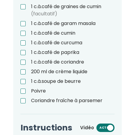
1
c.à.café
de graines de cumin
(facultatif)
1
c.à.café
de garam masala
1
c.à.café
de cumin
1
c.à.café
de curcuma
1
c.à.café
de paprika
1
c.à.café
de coriandre
200
ml
de crème liquide
1
c.à.soupe
de beurre
Poivre
Coriandre fraîche à parsemer
Instructions
Vidéo
ACTIVÉ