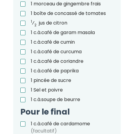
1
morceau de gingembre frais
1
boîte de concassé de tomates
1
⁄
jus de citron
2
1
c.à.café
de garam masala
1
c.à.café
de cumin
1
c.à.café
de curcuma
1
c.à.café
de coriandre
1
c.à.café
de paprika
1
pincée de sucre
1
Sel et poivre
1
c.à.soupe
de beurre
Pour le final
1
c.à.café
de cardamome
(facultatif)