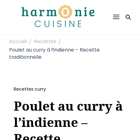
Harmonie Cuisine
Site de recettes faciles et rapides pour le quotidien
Accueil
Recettes
/
/
Poulet au curry à l’indienne – Recette
traditionnelle
Recettes curry
Poulet au curry à
l’indienne –
Recette