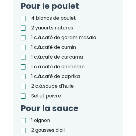
Pour le poulet
4
blancs de poulet
2
yaourts natures
1
c.à.café
de garam masala
1
c.à.café
de cumin
1
c.à.café
de curcuma
1
c.à.café
de coriandre
1
c.à.café
de paprika
2
c.à.soupe
d'huile
Sel et poivre
Pour la sauce
1
oignon
2
gousses d'ail