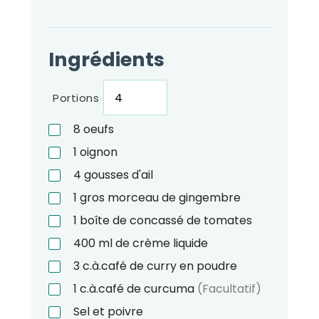
Ingrédients
Portions
8
oeufs
1
oignon
4
gousses d'ail
1
gros morceau de gingembre
1
boîte de concassé de tomates
400
ml
de crème liquide
3
c.à.café
de curry en poudre
1
c.à.café
de curcuma
(Facultatif)
Sel et poivre