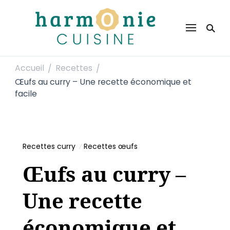
Harmonie Cuisine
Site de recettes faciles et rapides pour le quotidien
Accueil
Recettes
/
/
Œufs au curry – Une recette économique et
facile
Recettes curry
Recettes œufs
Œufs au curry –
Une recette
économique et