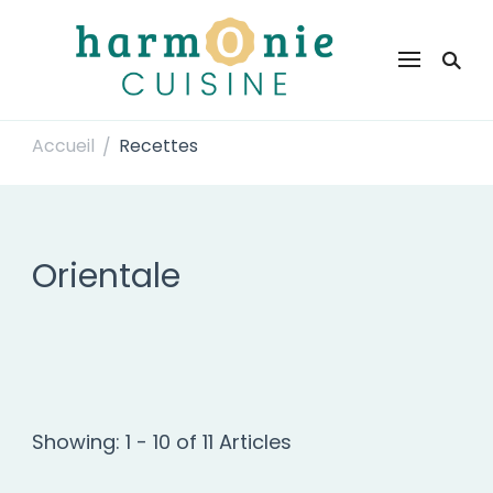
Harmonie Cuisine
Site de recettes faciles et rapides pour le quotidien
Accueil
Recettes
/
Orientale
Showing: 1 - 10 of 11 Articles