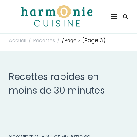
Harmonie Cuisine
Site de recettes faciles et rapides pour le quotidien
(Page 3)
Accueil
Recettes
/
Page 3
/
/
Recettes rapides en
moins de 30 minutes
Showing: 21 - 30 of 95 Articles