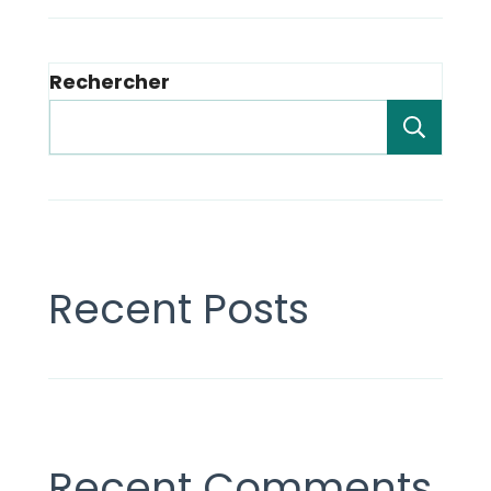
Rechercher
Rech
Recent Posts
Recent Comments