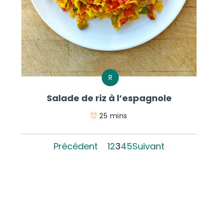
R
Salade de riz à l’espagnole
25 mins
Précédent
1
2
3
4
5
Suivant