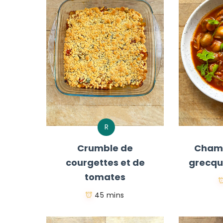
R
Crumble de
Champ
courgettes et de
grecqu
tomates
45 mins