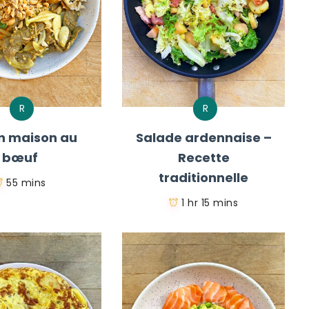
R
R
n maison au
Salade ardennaise –
bœuf
Recette
traditionnelle
55 mins
1 hr 15 mins