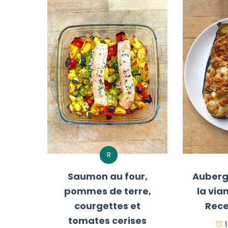
R
Saumon au four,
Aubergi
pommes de terre,
la via
courgettes et
Rece
tomates cerises