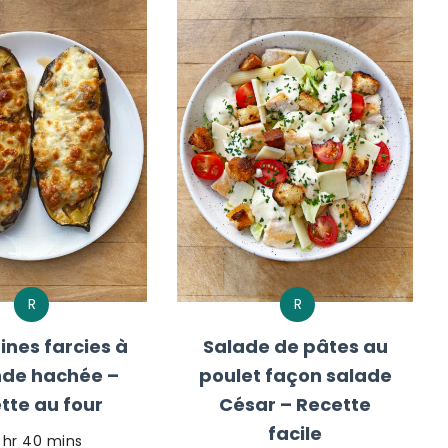
R
R
nes farcies à
Salade de pâtes au
nde hachée –
poulet façon salade
tte au four
César – Recette
facile
1 hr 40 mins