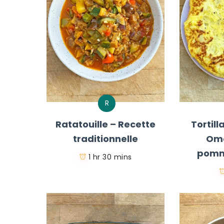
R
Ratatouille – Recette
Tortil
traditionnelle
Ome
pomm
1 hr 30 mins