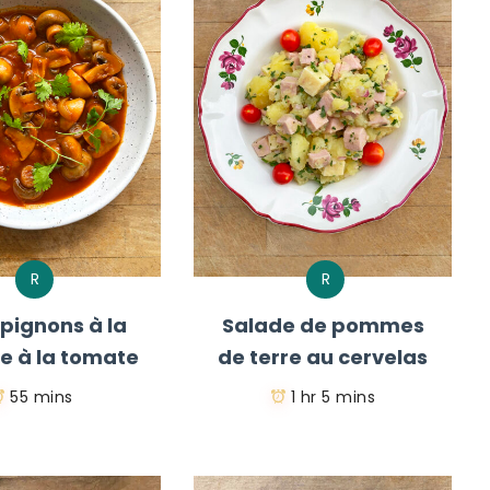
R
R
ignons à la
Salade de pommes
e à la tomate
de terre au cervelas
55 mins
1 hr 5 mins