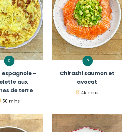
R
R
la espagnole –
Chirashi saumon et
lette aux
avocat
es de terre
45 mins
50 mins