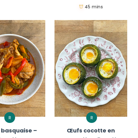
45 mins
R
R
 basquaise –
Œufs cocotte en