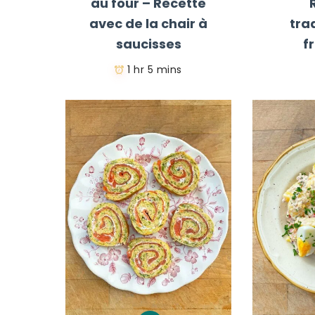
au four – Recette
avec de la chair à
tra
saucisses
f
1 hr 5 mins