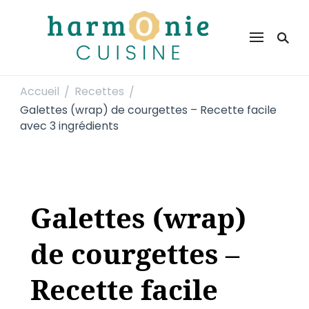
Harmonie Cuisine
Site de recettes faciles et rapides pour le quotidien
Accueil
Recettes
/
/
Galettes (wrap) de courgettes – Recette facile
avec 3 ingrédients
Galettes (wrap)
de courgettes –
Recette facile