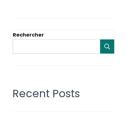
Rechercher
Rech
Recent Posts