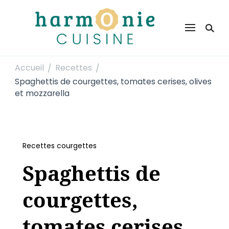
Harmonie Cuisine
Site de recettes faciles et rapides pour le quotidien
Accueil
Recettes
/
/
Spaghettis de courgettes, tomates cerises, olives
et mozzarella
Recettes courgettes
Spaghettis de
courgettes,
tomates cerises,