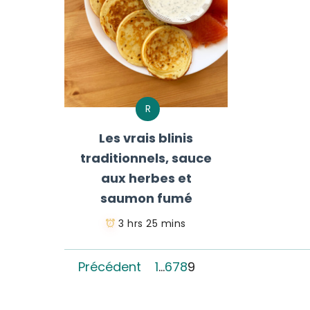
R
Les vrais blinis
traditionnels, sauce
aux herbes et
saumon fumé
3 hrs 25 mins
Précédent
1
…
6
7
8
9