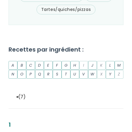
Tartes/quiches/pizzas
Recettes par ingrédient :
A
B
C
D
E
F
G
H
I
J
K
L
M
N
O
P
Q
R
S
T
U
V
W
X
Y
Z
(7)
1