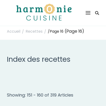
Harmonie Cuisine
Site de recettes faciles et rapides pour le quotidien
(Page 16)
Accueil
Recettes
/
Page 16
/
/
Index des recettes
Showing: 151 - 160 of 319 Articles