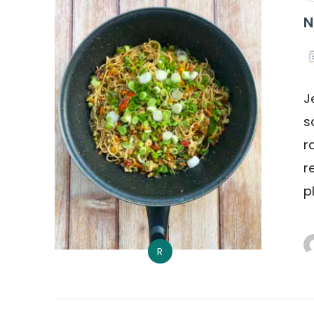
N
J
s
r
r
p
R