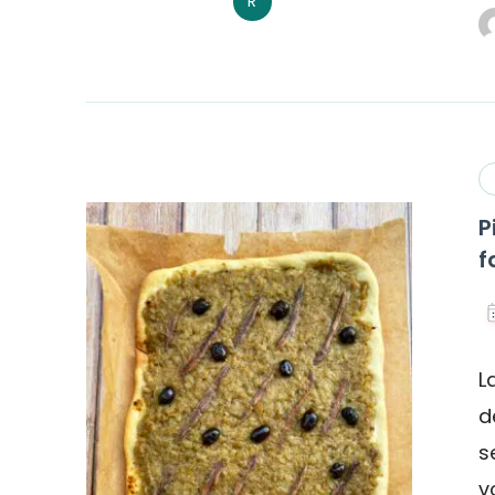
R
P
f
L
d
s
v