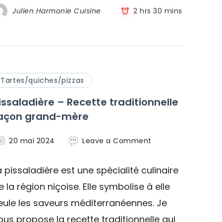
Julien Harmonie Cuisine
2 hrs 30 mins
Tartes/quiches/pizzas
issaladière – Recette traditionnelle
açon grand-mère
on
20 mai 2024
Leave a Comment
Pissaladière
–
a pissaladière est une spécialité culinaire
Recette
traditionnelle
e la région niçoise. Elle symbolise à elle
façon
eule les saveurs méditerranéennes. Je
grand-
mère
ous propose la recette traditionnelle qui