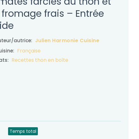
mates farcies au thon et
 fromage frais – Entrée
oide
Julien Harmonie Cuisine
teur/autrice:
Française
isine:
Recettes thon en boîte
ats:
Temps total