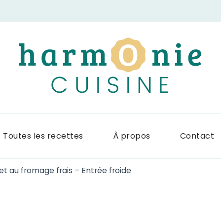
Harmonie Cuis
Site de recettes faciles et rapid
Toutes les recettes
À propos
Contact
t au fromage frais – Entrée froide