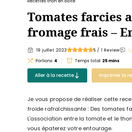
Recettes thon en boîte
Tomates farcies a
fromage frais – E
19 juillet 2023
5 / 1 Review
1
Portions:
4
Temps total:
25 mins
Aller à la recette
Imprimer la r
Je vous propose de réaliser cette recet
froide rafraîchissante : Des tomates fa
L'association entre la tomate et le thon
vous épaterez votre entourage.