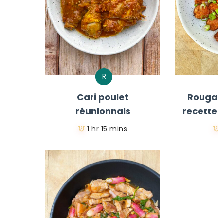
R
Cari poulet
Rougai
réunionnais
recette
1 hr 15 mins