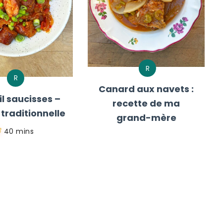
R
R
Canard aux navets :
l saucisses –
recette de ma
 traditionnelle
grand-mère
40 mins