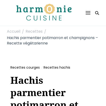
Harmonie Cuisine
Site de recettes faciles et rapides pour le quotidien
Accueil
Recettes
/
/
Hachis parmentier potimarron et champignons –
Recette végétarienne
Recettes courges
Recettes hachis
Hachis
parmentier
potimarron et