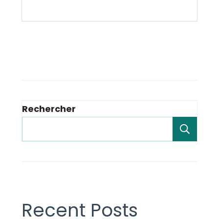
Rechercher
Rech
Recent Posts