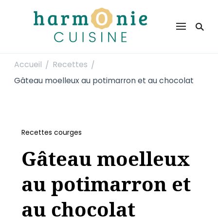
Harmonie Cuisine
Site de recettes faciles et rapides pour le quotidien
Accueil
Recettes
/
/
Gâteau moelleux au potimarron et au chocolat
Recettes courges
Gâteau moelleux
au potimarron et
au chocolat