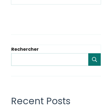
Rechercher
Rech
Recent Posts