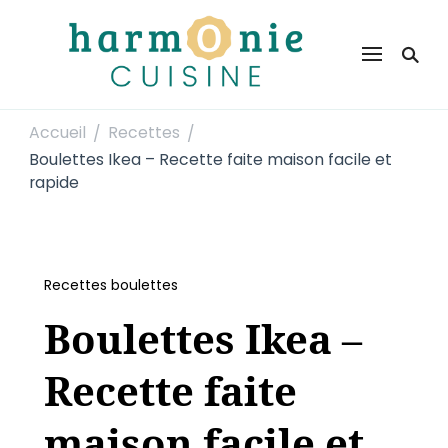
Harmonie Cuisine
Site de recettes faciles et rapides pour le quotidien
Accueil
Recettes
/
/
Boulettes Ikea – Recette faite maison facile et
rapide
Recettes boulettes
Boulettes Ikea –
Recette faite
maison facile et