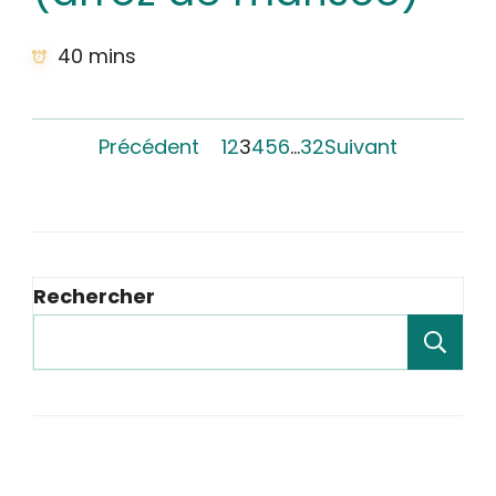
40 mins
Précédent
1
2
3
4
5
6
…
32
Suivant
Rechercher
Re