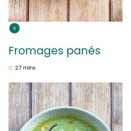
R
Fromages panés
27 mins