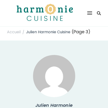
Harmonie Cuisine
Site de recettes faciles et rapides pour le quotidien
(Page 3)
Accueil
Julien Harmonie Cuisine
/
Julien Harmonie