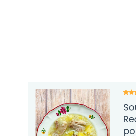
So
Re
po