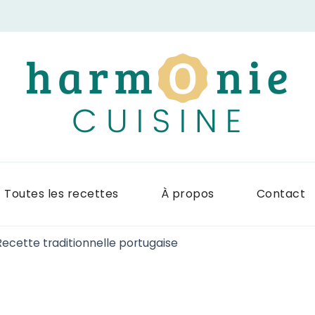
Harmonie Cuis
Site de recettes faciles et rapid
Toutes les recettes
À propos
Contact
Recette traditionnelle portugaise