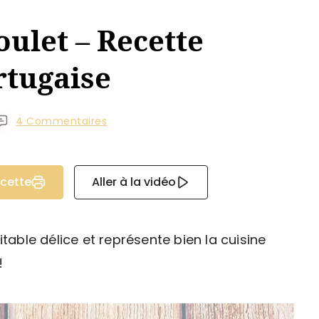
oulet – Recette
rtugaise
4 Commentaires
ecette
Aller à la vidéo
itable délice et représente bien la cuisine
!