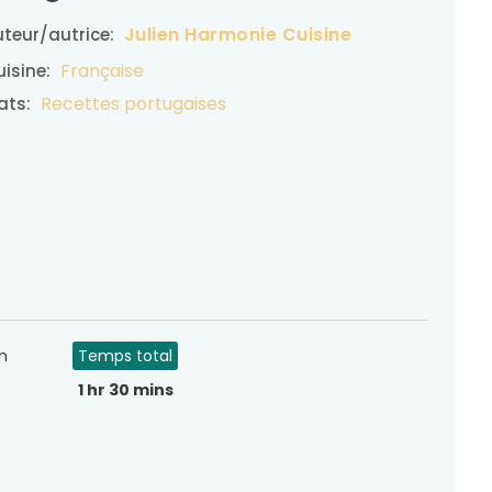
Julien Harmonie Cuisine
teur/autrice:
Française
isine:
Recettes portugaises
ats:
n
Temps total
1 hr 30 mins