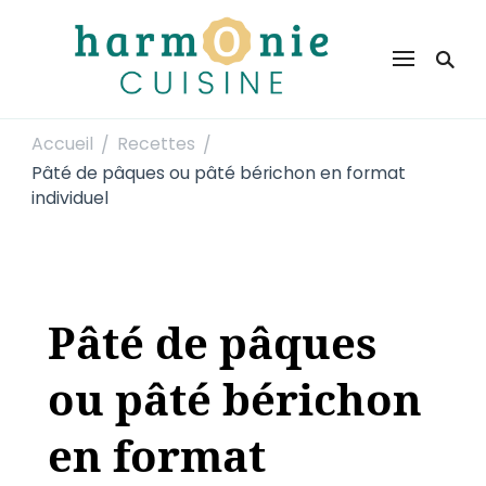
Harmonie Cuisine
Site de recettes faciles et rapides pour le quotidien
Accueil
Recettes
/
/
Pâté de pâques ou pâté bérichon en format
individuel
Pâté de pâques
ou pâté bérichon
en format