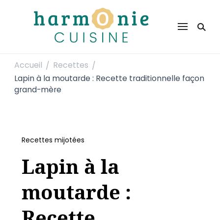
Harmonie Cuisine
Site de recettes faciles et rapides pour le quotidien
Accueil
Recettes
/
/
Lapin à la moutarde : Recette traditionnelle façon
grand-mère
Recettes mijotées
Lapin à la
moutarde :
Recette