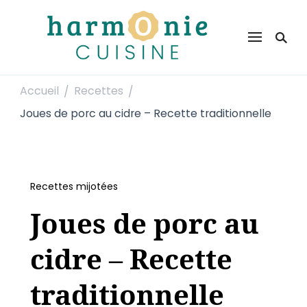
Harmonie Cuisine
Site de recettes faciles et rapides pour le quotidien
Accueil
Recettes
/
/
Joues de porc au cidre – Recette traditionnelle
Recettes mijotées
Joues de porc au
cidre – Recette
traditionnelle