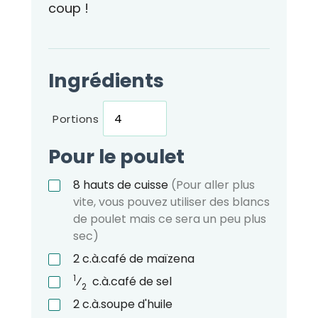
coup !
Ingrédients
Portions
Pour le poulet
8
hauts de cuisse
(Pour aller plus
vite, vous pouvez utiliser des blancs
de poulet mais ce sera un peu plus
sec)
2
c.à.café
de maïzena
1
⁄
c.à.café
de sel
2
2
c.à.soupe
d'huile