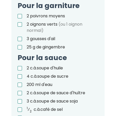
Pour la garniture
2
poivrons moyens
2
oignons verts
(ou 1 oignon
normal)
3
gousses d'ail
25
g
de gingembre
Pour la sauce
2
c.à.soupe
d'huile
4
c.à.soupe
de sucre
200
ml
d'eau
2
c.à.soupe
de sauce d'huître
3
c.à.soupe
de sauce soja
1
⁄
c.à.café
de sel
2