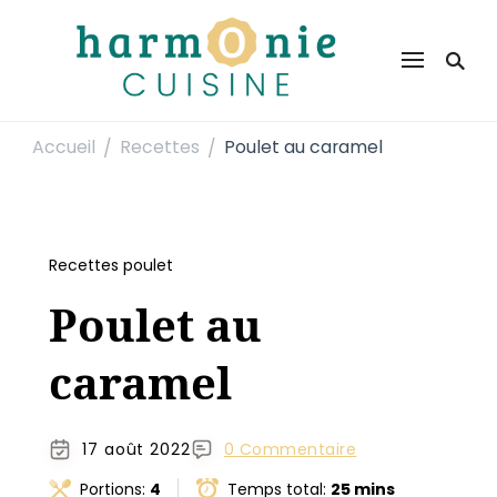
Harmonie Cuisine
Site de recettes faciles et rapides pour le quotidien
Accueil
Recettes
Poulet au caramel
/
/
Recettes poulet
Poulet au
caramel
17 août 2022
0 Commentaire
Portions:
4
Temps total:
25 mins