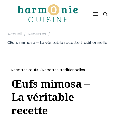
Harmonie Cuisine
Site de recettes faciles et rapides pour le quotidien
Accueil
Recettes
/
/
Œufs mimosa – La véritable recette traditionnelle
Recettes œufs
Recettes traditionnelles
Œufs mimosa –
La véritable
recette