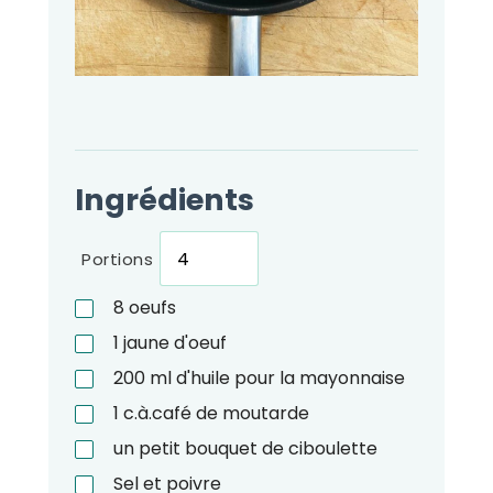
Ingrédients
Portions
8
oeufs
1
jaune d'oeuf
200
ml
d'huile pour la mayonnaise
1
c.à.café
de moutarde
un petit bouquet de ciboulette
Sel et poivre