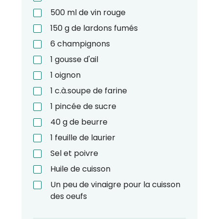
500
ml
de vin rouge
150
g
de lardons fumés
6
champignons
1
gousse d'ail
1
oignon
1
c.à.soupe
de farine
1
pincée de sucre
40
g
de beurre
1
feuille de laurier
Sel et poivre
Huile de cuisson
Un peu de vinaigre pour la cuisson
des oeufs