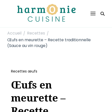
Harmonie Cuisine
Site de recettes faciles et rapides pour le quotidien
Accueil
Recettes
/
/
Œufs en meurette – Recette traditionnelle
(Sauce au vin rouge)
Recettes œufs
Œufs en
meurette –
Recette