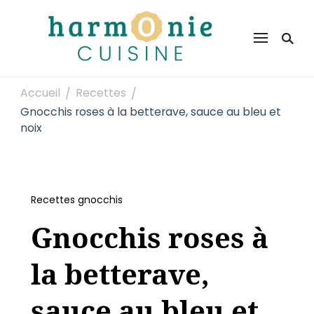
Harmonie Cuisine
Site de recettes faciles et rapides pour le quotidien
Accueil
Recettes
/
/
Gnocchis roses à la betterave, sauce au bleu et
noix
Recettes gnocchis
Gnocchis roses à
la betterave,
sauce au bleu et