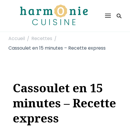
Harmonie Cuisine
Site de recettes faciles et rapides pour le quotidien
Accueil
Recettes
/
/
Cassoulet en 15 minutes – Recette express
Cassoulet en 15
minutes – Recette
express