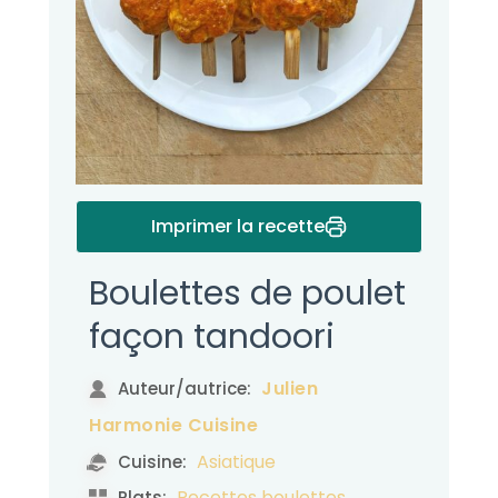
Imprimer la recette
Boulettes de poulet
façon tandoori
Julien
Auteur/autrice:
Harmonie Cuisine
Asiatique
Cuisine:
,
Recettes boulettes
Plats: