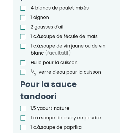
4
blancs de poulet mixés
1
oignon
2
gousses d'ail
1
c.à.soupe
de fécule de maïs
1
c.à.soupe
de vin jaune ou de vin
blanc
(facultatif)
Huile pour la cuisson
1
⁄
verre d'eau pour la cuisson
2
Pour la sauce
tandoori
1,5
yaourt nature
1
c.à.soupe
de curry en poudre
1
c.à.soupe
de paprika