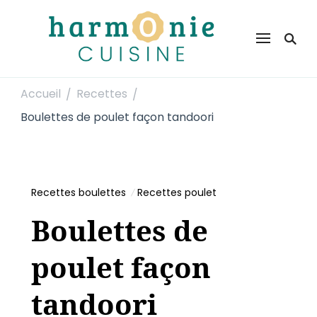
Harmonie Cuisine
Site de recettes faciles et rapides pour le quotidien
Accueil
Recettes
/
/
Boulettes de poulet façon tandoori
Recettes boulettes
Recettes poulet
Boulettes de
poulet façon
tandoori