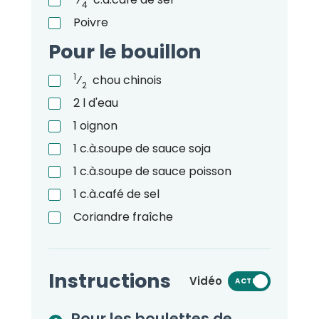
4
Poivre
Pour le bouillon
1
⁄
chou chinois
2
2
l
d'eau
1
oignon
1
c.à.soupe
de sauce soja
1
c.à.soupe
de sauce poisson
1
c.à.café
de sel
Coriandre fraîche
Instructions
Vidéo
ACTIVÉ
Pour les boulettes de