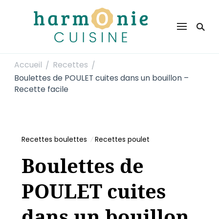
Harmonie Cuisine
Site de recettes faciles et rapides pour le quotidien
Accueil
Recettes
/
/
Boulettes de POULET cuites dans un bouillon –
Recette facile
Recettes boulettes
Recettes poulet
Boulettes de
POULET cuites
dans un bouillon