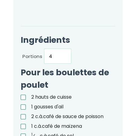
Ingrédients
Portions
Pour les boulettes de
poulet
2
hauts de cuisse
1
gousses d'ail
2
c.à.café
de sauce de poisson
1
c.à.café
de maïzena
1
⁄
c.à.café
de sel