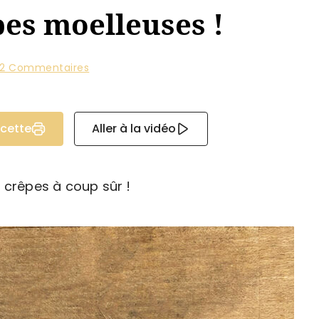
pes moelleuses !
2 Commentaires
ecette
Aller à la vidéo
 crêpes à coup sûr !