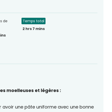
s de
Temps total
2 hrs 7 mins
ins
es moelleuses et légères :
ur avoir une pâte uniforme avec une bonne